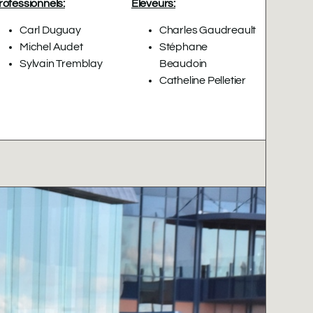
rofessionnels:
Éleveurs:
Carl Duguay
Charles Gaudreault
Michel Audet
Stéphane
Sylvain Tremblay
Beaudoin
Catheline Pelletier