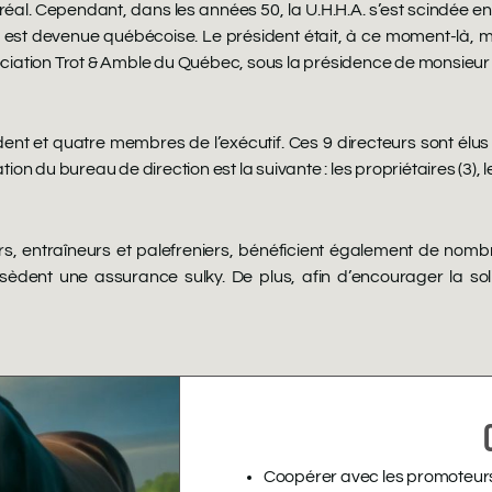
l. Cependant, dans les années 50, la U.H.H.A. s’est scindée en d
 est devenue québécoise. Le président était, à ce moment-là, m
ociation Trot & Amble du Québec, sous la présidence de monsieu
ent et quatre membres de l’exécutif. Ces 9 directeurs sont élus
n du bureau de direction est la suivante : les propriétaires (3), les
s, entraîneurs et palefreniers, bénéficient également de nombr
possèdent une assurance sulky. De plus, afin d’encourager la so
Coopérer avec les promoteurs