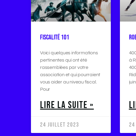
FISCALITÉ 101
RO
Voici quelques informations
400
pertinentes qui ont été
à R
rassemblées par votre
400
association et qui pourraient
Rid
vous aider au niveau fiscal.
juin
Pour
LIRE LA SUITE »
L
24 JUILLET 2023
24