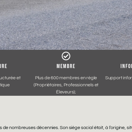
URE
MEMBRE
INFO
ucturée et
Plus de 600 membres en règle
Support inf
ique
(Propriétaires, Professionnels et
Éleveurs);
de nombreuses décennies. Son siège social était, à l’origine, si