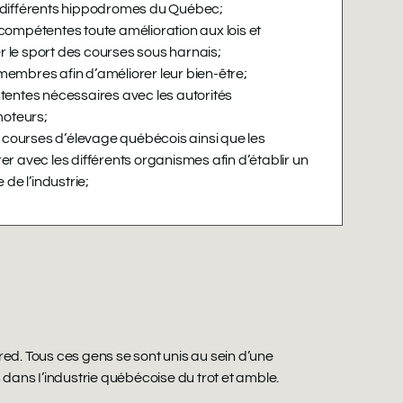
différents hippodromes du Québec;
mpétentes toute amélioration aux lois et
r le sport des courses sous harnais;
membres afin d’améliorer leur bien-être;
ntentes nécessaires avec les autorités
moteurs;
 courses d’élevage québécois ainsi que les
er avec les différents organismes afin d’établir un
 de l’industrie;
d. Tous ces gens se sont unis au sein d’une
dans I’industrie québécoise du trot et amble.