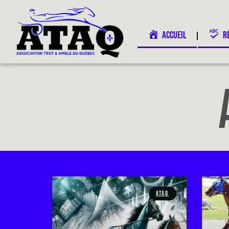
ACCUEIL
R
ATAQ