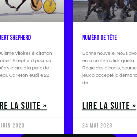
BERT SHEPHERD
NUMÉRO DE TÊTE
0ième Vitoire Félicitation
Bonne nouvelle. Nous av
obert Shepherd pour sa
eu la confirmation que la
0e victoire à la piste de
Régie des alcools, course
eau Carleton jeudi le 22
jeux a accepté la deman
de
IRE LA SUITE »
LIRE LA SUITE »
 JUIN 2023
24 MAI 2023