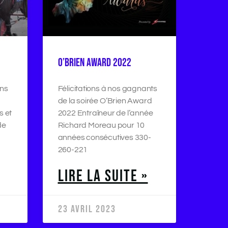
O’BRIEN AWARD 2022
ons
Félicitations à nos gagnants
de la soirée O’Brien Award
s et
2022 Entraîneur de l’année
de
Richard Moreau pour 10
années consécutives 330-
260-221
LIRE LA SUITE »
23 AVRIL 2023