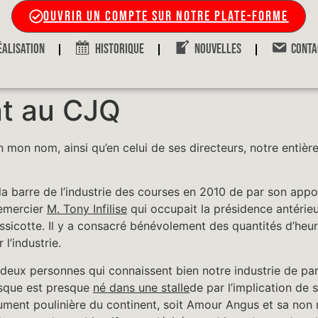
OUVRIR UN COMPTE SUR NOTRE PLATE-FORME
ÉALISATION
HISTORIQUE
NOUVELLES
CONTA
t au CJQ
n mon nom, ainsi qu’en celui de ses directeurs, notre entiè
a barre de l’industrie des courses en 2010 de par son appor
remercier
M. Tony Infilise
qui occupait la présidence antérieur
Massicotte. Il y a consacré bénévolement des quantités d’heu
’industrie.
deux personnes qui connaissent bien notre industrie de par 
esque est presque
né dans une stalle
de par l’implication de
e jument poulinière du continent, soit Amour Angus et sa n