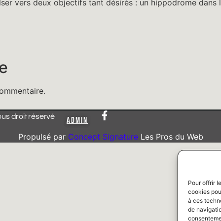
ser vers deux objectifs tant désirés : un hippodrome dans 
e
commentaire.
 droit réservé
ADMIN
Propulsé par
Concept Signature
Les Pros du Web
Pour offrir 
cookies pour
à ces techn
de navigatio
consentement