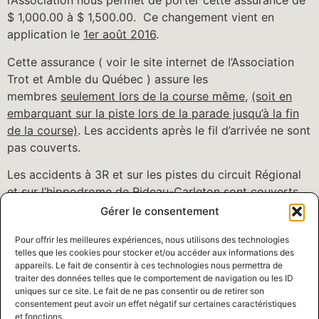
l’Association nous permet de porter cette assurance de
$ 1,000.00 à $ 1,500.00. Ce changement vient en
application le
1er août 2016
.
Cette assurance ( voir le site internet de l’Association
Trot et Amble du Québec ) assure les
membres
seulement lors de la course même
,
(soit en
embarquant sur la piste lors de la parade jusqu’à la fin
de la course)
. Les accidents après le fil d’arrivée ne sont
pas couverts.
Les accidents à 3R et sur les pistes du circuit Régional
et sur l’hippodrome de Rideau-Carleton sont couverts.
Gérer le consentement
Sincèrement,
Pour offrir les meilleures expériences, nous utilisons des technologies
Marc Camirand
telles que les cookies pour stocker et/ou accéder aux informations des
Président Association Trot et Amble du Québec
appareils. Le fait de consentir à ces technologies nous permettra de
traiter des données telles que le comportement de navigation ou les ID
Laisser un commentaire
uniques sur ce site. Le fait de ne pas consentir ou de retirer son
consentement peut avoir un effet négatif sur certaines caractéristiques
et fonctions.