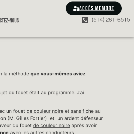
ACCÈS MEMBRE
(514) 261-6515
CTEZ-NOUS
on la méthode
que vous-mêmes aviez
jet du fouet était au programme. J’ai
vec un fouet
de couleur noire
et
sans fiche
au
on (M. Gilles Fortier) et un ardent défenseur
aveur du fouet
de couleur noire
après avoir
ence
avec les autres conducteurs.