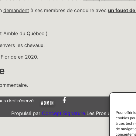
on
demandent
à ses membres de conduire avec
un fouet de
et Amble du Québec )
é envers les chevaux.
n Floride en 2020.
e
commentaire.
 droit réservé
ADMIN
Pour offrir 
Propulsé par
Concept Signature
Les Pros du Web
cookies pour
à ces techn
de navigatio
consentement