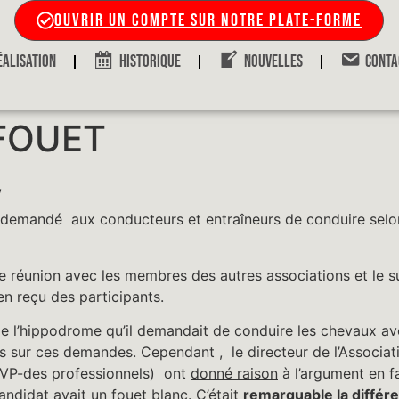
OUVRIR UN COMPTE SUR NOTRE PLATE-FORME
ÉALISATION
HISTORIQUE
NOUVELLES
CONTA
 FOUET
,
demandé aux conducteurs et entraîneurs de conduire sel
e réunion avec les membres des autres associations et le su
en reçu des participants.
e l’hippodrome qu’il demandait de conduire les chevaux a
s sur ces demandes. Cependant , le directeur de l’Associati
–VP-des professionnels) ont
donné raison
à l’argument en f
andidat avait un fouet blanc. C’était
remarquable la différ