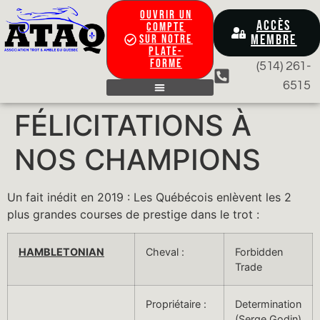
OUVRIR UN
ACCÈS
COMPTE
MEMBRE
SUR NOTRE
PLATE-
FORME
(514) 261-
6515
CONTACTEZ-NOUS
FÉLICITATIONS À
NOS CHAMPIONS
Un fait inédit en 2019 : Les Québécois enlèvent les 2
plus grandes courses de prestige dans le trot :
HAMBLETONIAN
Cheval :
Forbidden
Trade
Propriétaire :
Determination
(Serge Godin)