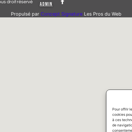
 droit réservé
ADMIN
Propulsé par
Concept Signature
Les Pros du Web
Pour offrir 
cookies pour
à ces techn
de navigatio
consentement