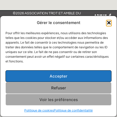
©2026 ASSOCIATION TROT ET AMBLE DU
ADMIN
QUÉBEC, tous droit réservé
Gérer le consentement
Pour offrir les meilleures expériences, nous utilisons des technologies
Propulsé par
Concept Signature
Les Pros du Web
telles que les cookies pour stocker et/ou accéder aux informations des
appareils. Le fait de consentir à ces technologies nous permettra de
traiter des données telles que le comportement de navigation ou les ID
uniques sur ce site. Le fait de ne pas consentir ou de retirer son
consentement peut avoir un effet négatif sur certaines caractéristiques
et fonctions.
Accepter
Refuser
Voir les préférences
Politique de cookies
Politique de confidentialité