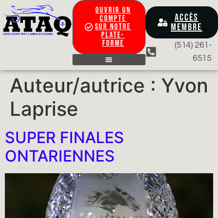
OUVRIR UN
ACCÈS
COMPTE
MEMBRE
SUR NOTRE
PLATE-
FORME
(514) 261-
6515
CONTACTEZ-NOUS
Auteur/autrice :
Yvon
Laprise
SUPER FINALES
ONTARIENNES