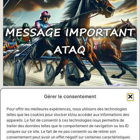
Bonjour à tous les conducteurs et entraîneurs, Comme
Gérer le consentement
vous le savez, l’Hippodrome de 3R a demandé aux
conducteurs et entraîneurs de conduire selon la
Pour offrir les meilleures expériences, nous utilisons des technologies
méthode que vous-mêmes aviez initiée à la fin de la
telles que les cookies pour stocker et/ou accéder aux informations des
appareils. Le fait de consentir à ces technologies nous permettra de
saison 2018. Donc, bravo à vous tous. J’ai justement eu
traiter des données telles que le comportement de navigation ou les ID
une réunion avec les membres des autres associations
uniques sur ce site. Le fait de ne pas consentir ou de retirer son
et le sujet du fouet […]
consentement peut avoir un effet négatif sur certaines caractéristiques